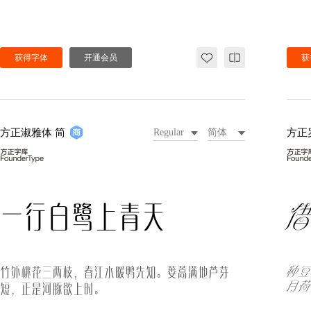
获得字体
开通会员
获
方正淑雅体 简
Regular
简体
方正
一行白鹭上青天
竹外桃花三两枝，春江水暖鸭先知。蒌蒿满地芦芽
种
月
短，正是河豚欲上时。