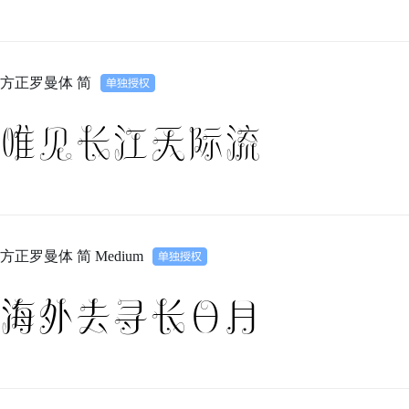
方正罗曼体 简
唯见长江天际流
方正罗曼体 简 Medium
海外去寻长日月