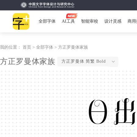
全部字体
AI工具
智能审校
设计灵感
商用
我的位置：
首页 >
全部字体 >
方正罗曼体家族
方正罗曼体家族
方正罗曼体 简繁 Bold
日