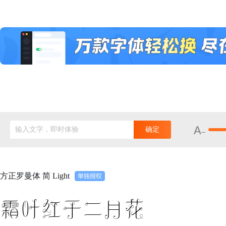
输入文字，即时体验
确定
方正罗曼体 简 Light
霜叶红于二月花