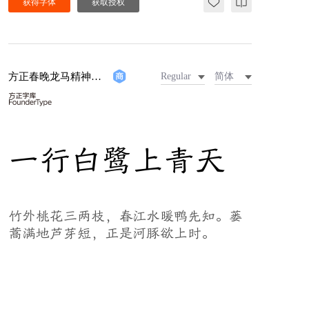
获得字体
获取授权
方正春晚龙马精神体 简
Regular
简体
一行白鹭上青天
竹外桃花三两枝，春江水暖鸭先知。蒌
蒿满地芦芽短，正是河豚欲上时。