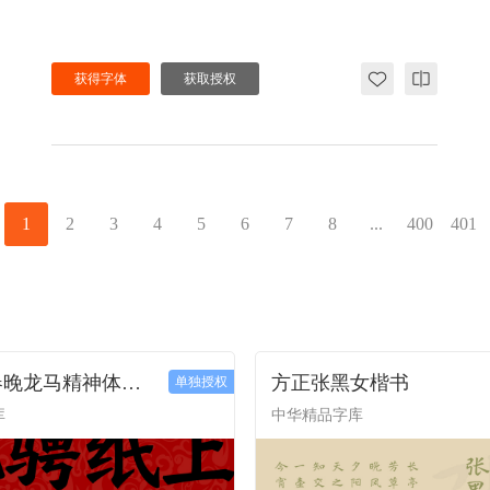
获得字体
获取授权
1
2
3
4
5
6
7
8
...
400
401
方正春晚龙马精神体家族
方正张黑女楷书
单独授权
库
中华精品字库