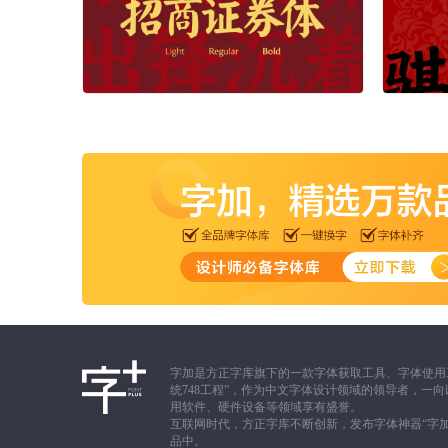
字加是方正字库旗下的一款字体获取工具、字体使用
统748工程”，作为中文字体设计领域的领导者，
用软件、硬件设备等领域享有盛誉。
互联网时代，方正字库不断创新，发布字体神器“字
品中。