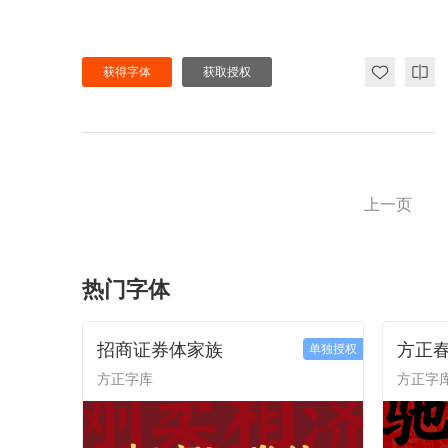
获得字体
获取授权
上一页
热门字体
招商证券体家族
单独授权
方正字库
方正字