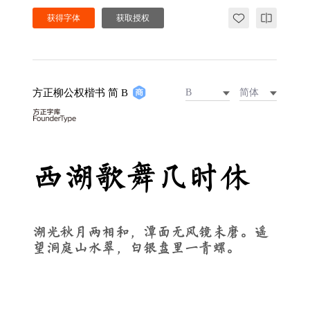
获得字体
获取授权
方正柳公权楷书 简 B
B
简体
西湖歌舞几时休
湖光秋月两相和，潭面无风镜未磨。遥
望洞庭山水翠，白银盘里一青螺。