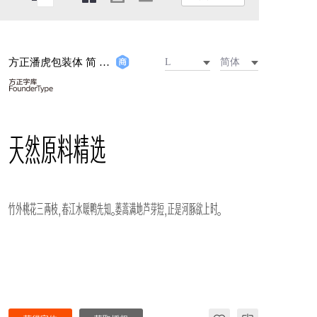
方正潘虎包装体 简 W05 L
L
简体
天然原料精选
竹外桃花三两枝，春江水暖鸭先知。蒌蒿满地芦芽短，正是河豚欲上时。