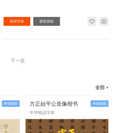
获得字体
获取授权
下一页
全部 +
方正始平公造像楷书
单独授权
单独授权
中华精品字库