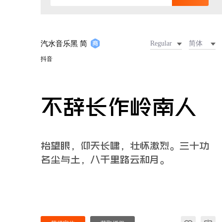
汽水音乐黑 简
Regular
简体
抖音
不辞长作岭南人
抬望眼，仰天长啸，壮怀激烈。三十功
名尘与土，八千里路云和月。