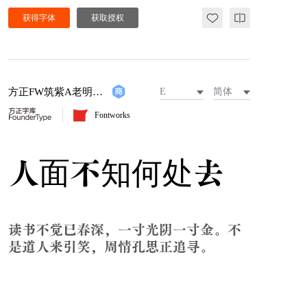
获得字体
获取授权
方正FW筑紫A老明朝 简 E
E
简体
Fontworks
人面不知何处去
读书不觉已春深，一寸光阴一寸金。不
是道人来引笑，周情孔思正追寻。