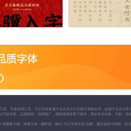
工具、字体管理工具。方正字库隶属于北京北大方正电子有限公司，起源于北京大学王
一向以字款丰富，品质精良，适用面广，能迅速满足客户需求，而在专业出版、印刷、包
加”电脑客户端，海量字体一键即得；推出“方正字库文创”品牌，通过创意与智慧，把