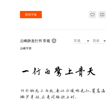
获得字体
云峰静龙行书 常规
常规
简体
云峰字库
一行白鹭上青天
竹外桃花三两枝，春江水暖鸭先知。蒌蒿满
地芦芽短，正是河豚欲上时。