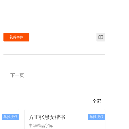
获得字体
下一页
全部 +
方正张黑女楷书
单独授权
单独授权
中华精品字库