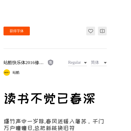
获得字体
站酷快乐体2016修订版
Regular
简体
站酷
读书不觉已春深
爆竹声中一岁除,春风送暖入屠苏。千门
万户瞳瞳日,总把新桃换旧符