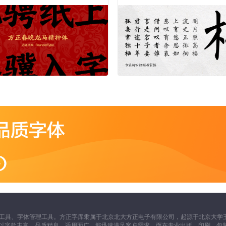
工具、字体管理工具。方正字库隶属于北京北大方正电子有限公司，起源于北京大学王
一向以字款丰富，品质精良，适用面广，能迅速满足客户需求，而在专业出版、印刷、包