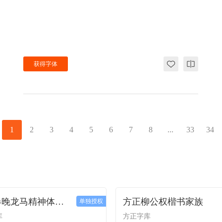
获得字体
1
2
3
4
5
6
7
8
...
33
34
方正春晚龙马精神体家族
方正柳公权楷书家族
单独授权
库
方正字库