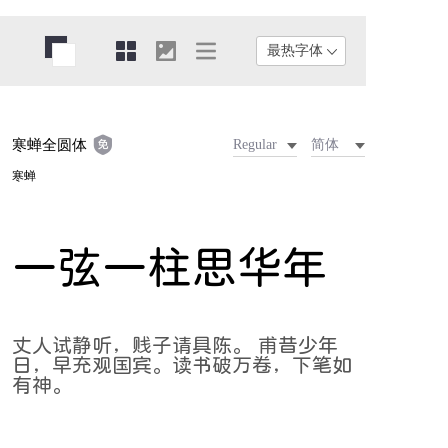
寒蝉全圆体
Regular
简体
寒蝉
一弦一柱思华年
丈人试静听，贱子请具陈。 甫昔少年
日，早充观国宾。读书破万卷，下笔如
有神。