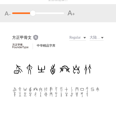
方正甲骨文
Regular
大陆繁体
中华精品字库
昃亦有出虹自北
昃亦有出虹自北飲于河甲乙丙丁戊己庚
辛壬癸子丑寅卯辰巳午未申酉戌亥