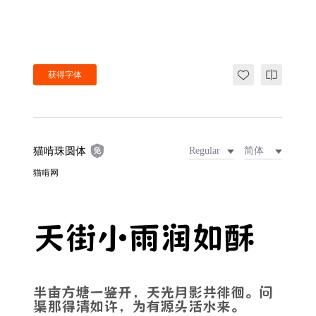
获得字体
猫啃珠圆体
Regular
简体
猫啃网
天街小雨润如酥
半亩方塘一鉴开，天光月影共徘徊。问
渠那得清如许，为有源头活水来。