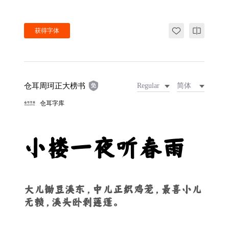
获得字体
仓耳周珂正大榜书
Regular
简体
仓耳字库
小楼一夜听春雨
大儿锄豆溪东，中儿正织鸡笼，最喜小儿
无赖，溪头卧剥莲蓬。