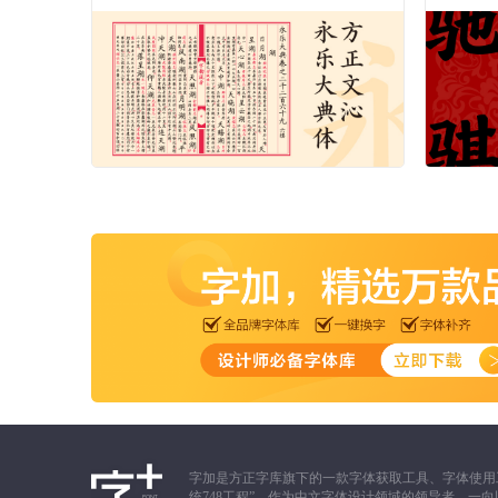
字加是方正字库旗下的一款字体获取工具、字体使用
统748工程”，作为中文字体设计领域的领导者，