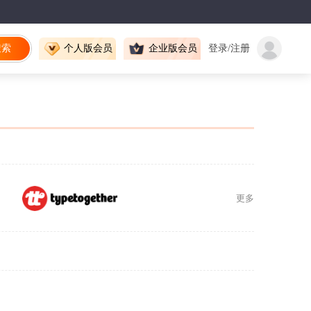
搜索
个人版会员
企业版会员
登录/注册
更多