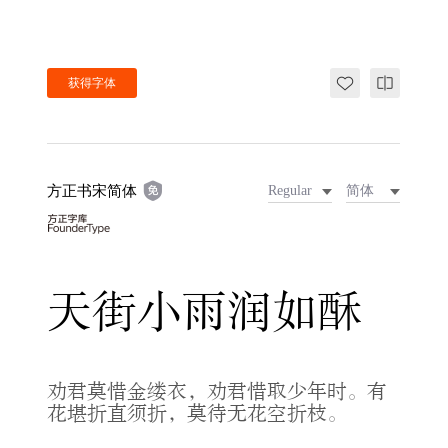
获得字体
方正书宋简体
Regular
简体
天街小雨润如酥
劝君莫惜金缕衣，劝君惜取少年时。有
花堪折直须折，莫待无花空折枝。