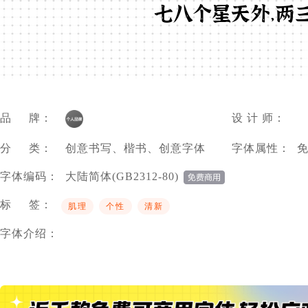
七八个星天外，两
品 牌：
设 计 师：
分 类：
创意书写、楷书、创意字体
字体属性：
字体编码：
大陆简体(GB2312-80)
标 签：
肌理
个性
清新
字体介绍：