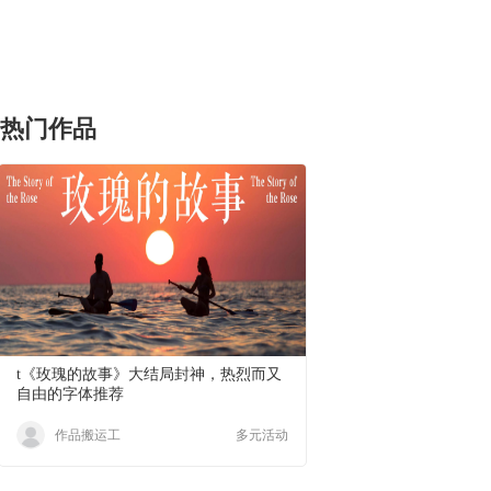
热门作品
t《玫瑰的故事》大结局封神，热烈而又
自由的字体推荐
作品搬运工
多元活动