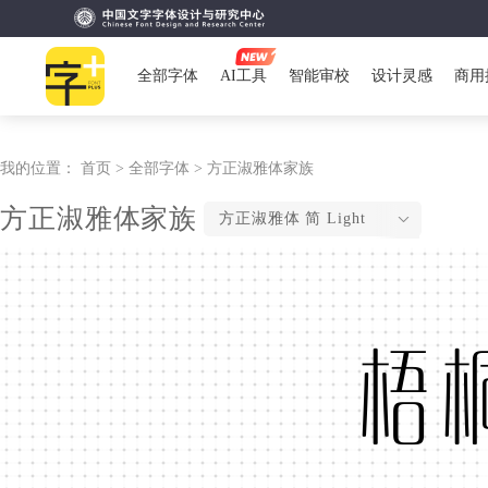
全部字体
AI工具
智能审校
设计灵感
商用
我的位置：
首页 >
全部字体 >
方正淑雅体家族
方正淑雅体家族
方正淑雅体 简 Light
梧