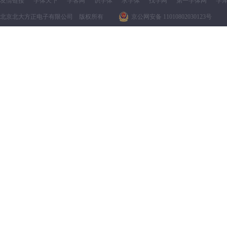
友情链接
字体天下
字客网
识字体
求字体
找字网
第一字体网
字
北京北大方正电子有限公司 版权所有
京公网安备 11010802030123号