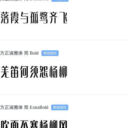
落霞与孤鹜齐飞
方正淑雅体 简 Bold
羌笛何须怨杨柳
方正淑雅体 简 ExtraBold
吹面不寒杨柳风