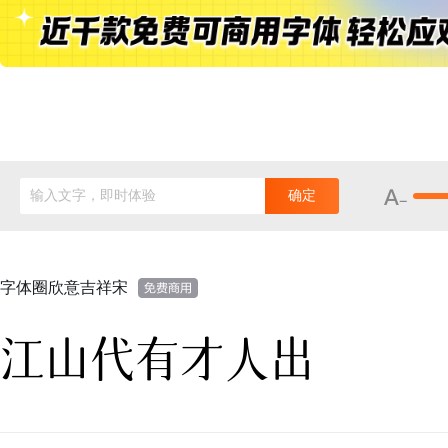
输入文字，即时体验
确定
字体圈欣意吉祥宋
江山代有才人出