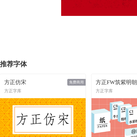
推荐字体
方正仿宋
方正FW筑紫明
免费商用
方正字库
方正字库