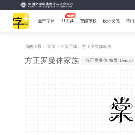
全部字体
AI工具
智能审校
设计灵感
商用
我的位置：
首页 >
全部字体 >
方正罗曼体家族
方正罗曼体家族
方正罗曼体 简繁 DemiBo
棠