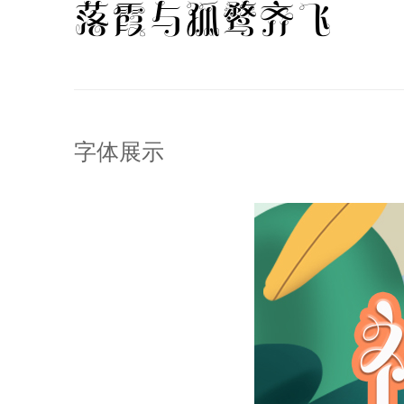
落霞与孤鹜齐飞
字体展示