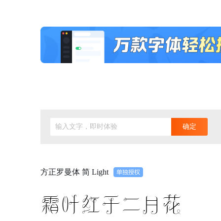
输入文字，即时体验
确定
方正罗曼体 简 Light
霜叶红于二月花