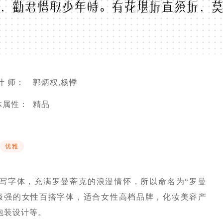
，勸君惜取少年時。有花堪折直須折，
计 师：
郭炳权,杨悸
体属性：
精品
优雅
文手写字体，充满罗曼蒂克的浪漫情怀，所以命名为“罗曼
款极强的女性百搭字体，适合女性高档品牌，化妆美容产
包装设计等。