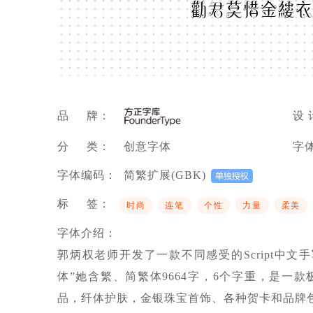
勸君莫惜金縷衣
品 牌：
设 
分 类：
创意字体
字
字体编码：
简繁扩展(GBK)
标 签：
时尚
连笔
个性
力量
柔美
字体介绍：
郭炳权老师开发了一款不同感受的Script中
体”她含繁、简繁体9664字，6个字重，是一
品，纤体护肤，金银珠宝首饰、各种贺卡和品牌