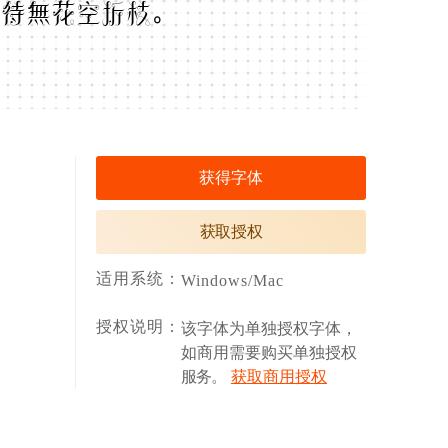
莫待無花空折枝。
获得字体
获取授权
适用系统：
Windows/Mac
授权说明：
该字体为单独授权字体，
如商用需要购买单独授权
服务。
获取商用授权