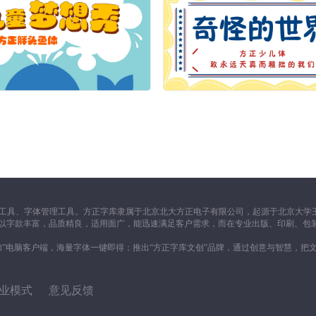
工具、字体管理工具。方正字库隶属于北京北大方正电子有限公司，起源于北京大学王
一向以字款丰富，品质精良，适用面广，能迅速满足客户需求，而在专业出版、印刷、包
加”电脑客户端，海量字体一键即得；推出“方正字库文创”品牌，通过创意与智慧，把
业模式
意见反馈