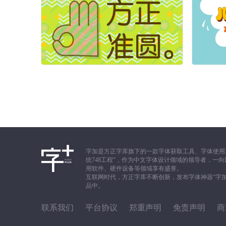
字加是方正字库旗下的一款字体获取工具、字体使用
统748工程”，作为中文字体设计领域的领导者，
用软件、硬件设备等领域享有盛誉。
互联网时代，方正字库不断创新，发布字体神器“字
品中。
联系我们
平台协议
郑重声明
免责声明
商