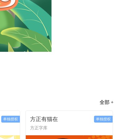
全部 +
方正有猫在
单独授权
单独授权
方正字库