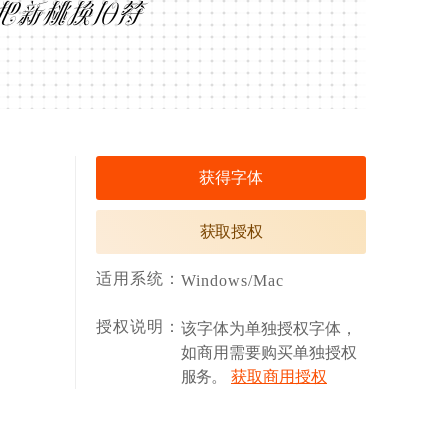
总把新桃换旧符
获得字体
获取授权
适用系统：
Windows/Mac
授权说明：
该字体为单独授权字体，
如商用需要购买单独授权
服务。
获取商用授权