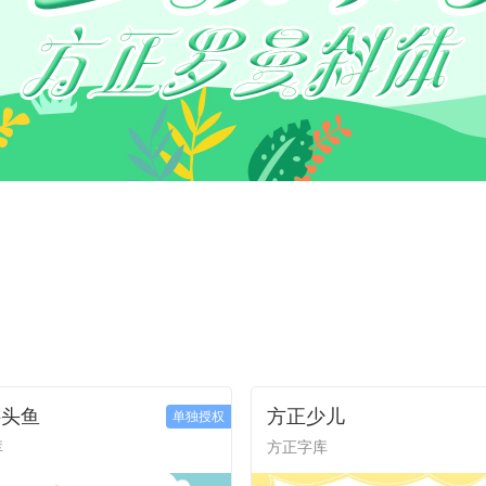
胖头鱼
方正少儿
单独授权
库
方正字库