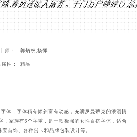
除,春风送暖入屠苏。千门万户瞳瞳日,
计 师：
郭炳权,杨悸
体属性：
精品
文手写字体，字体稍有倾斜富有动感，充满罗曼蒂克的浪漫情
64字，家族有6个字重，是一款极强的女性百搭字体，适合
珠宝首饰、各种贺卡和品牌包装设计等。