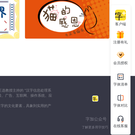
客户端
注册有礼
会员授权
字体清单
选教授主持的 “汉字信息处理系
装、广告、互联网、操作系统、应
字体对比
文字的文化要素，具象到实用的产
字加公众号
在线客服
了解更多用字技巧