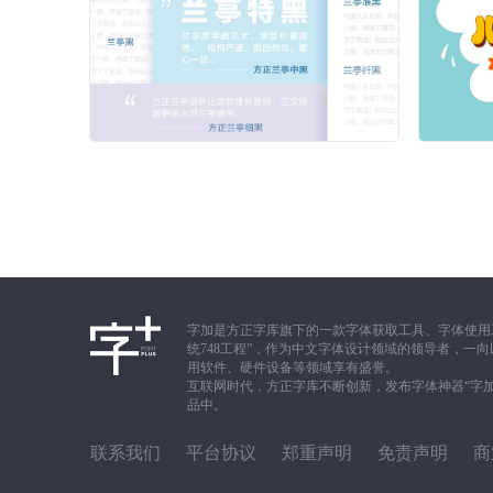
字加是方正字库旗下的一款字体获取工具、字体使用
统748工程”，作为中文字体设计领域的领导者，
用软件、硬件设备等领域享有盛誉。
互联网时代，方正字库不断创新，发布字体神器“字
品中。
联系我们
平台协议
郑重声明
免责声明
商