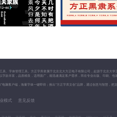
工具、字体管理工具。方正字库隶属于北京北大方正电子有限公司，起源于北京大学王
一向以字款丰富，品质精良，适用面广，能迅速满足客户需求，而在专业出版、印刷、包
加”电脑客户端，海量字体一键即得；推出“方正字库文创”品牌，通过创意与智慧，把
业模式
意见反馈