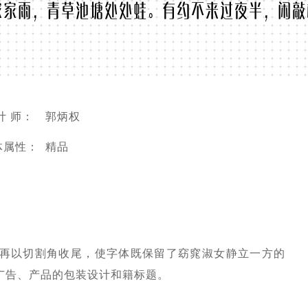
家家雨，青草池塘处处蛙。有约不来过夜半，闲敲
计 师：
郭炳权
体属性：
精品
再以切割角收尾，使字体既保留了窈窕淑女静立一方的
广告、产品的包装设计和籍标题。