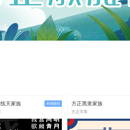
一线天家族
方正黑隶家族
单独授权
库
方正字库