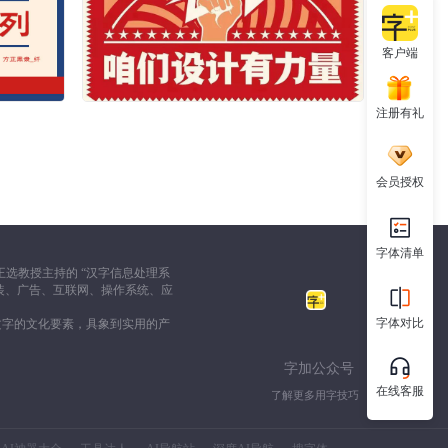
客户端
注册有礼
会员授权
字体清单
选教授主持的 “汉字信息处理系
装、广告、互联网、操作系统、应
字体对比
文字的文化要素，具象到实用的产
字加公众号
在线客服
了解更多用字技巧