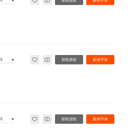
体
获取授权
获得字体
体
获取授权
获得字体
体
获取授权
获得字体