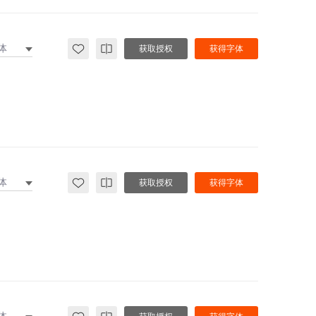
体
获取授权
获得字体
体
获取授权
获得字体