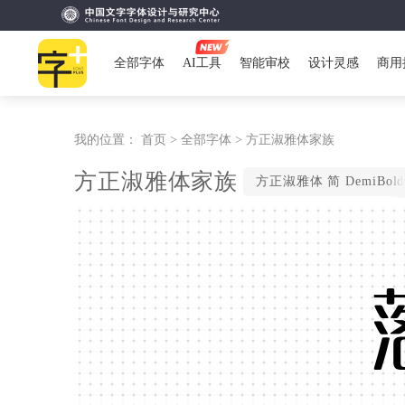
全部字体
AI工具
智能审校
设计灵感
商用
我的位置：
首页 >
全部字体 >
方正淑雅体家族
方正淑雅体家族
方正淑雅体 简 DemiBold