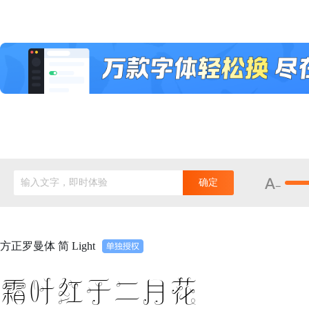
输入文字，即时体验
确定
方正罗曼体 简 Light
霜叶红于二月花