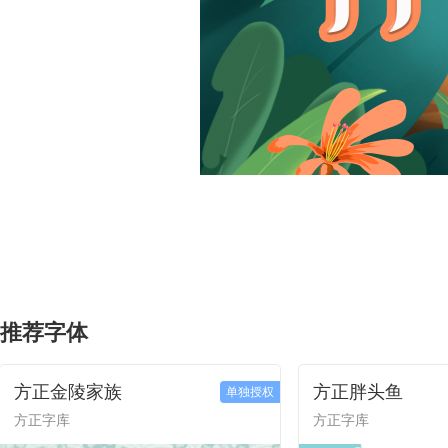
推荐字体
方正金陵家族
方正胖头鱼
单独授权
方正字库
方正字库