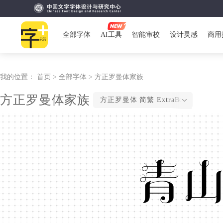
全部字体
AI工具
智能审校
设计灵感
商用
我的位置：
首页 >
全部字体 >
方正罗曼体家族
方正罗曼体家族
方正罗曼体 简繁 ExtraBold
青