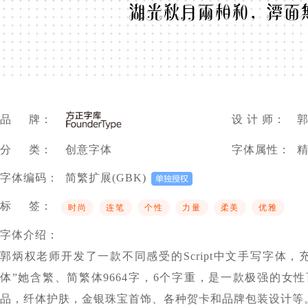
湖光秋月兩相和，潭面
品 牌：
设 计 师：
郭
分 类：
创意字体
字体属性：
字体编码：
简繁扩展(GBK)
标 签：
时尚
连笔
个性
力量
柔美
优雅
字体介绍：
郭炳权老师开发了一款不同感受的Script中文手写字体
体”她含繁、简繁体9664字，6个字重，是一款极强的
品，纤体护肤，金银珠宝首饰、各种贺卡和品牌包装设计等