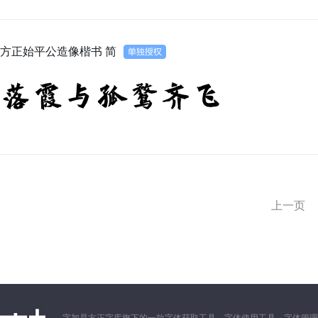
方正始平公造像楷书 简
落霞与孤鹜齐飞
上一页