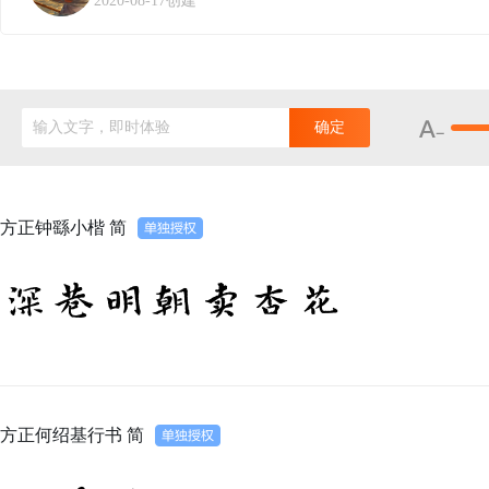
2020-08-17创建
输入文字，即时体验
确定
方正钟繇小楷 简
深巷明朝卖杏花
方正何绍基行书 简