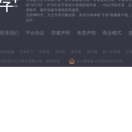
字加是方正字库旗下的一款字体获取工具、字体使用工具、字体管理
统748工程”，作为中文字体设计领域的领导者，一向以字款丰富
用软件、硬件设备等领域享有盛誉。
互联网时代，方正字库不断创新，发布字体神器“字加”电脑客户端
品中。
联系我们
平台协议
郑重声明
免责声明
商业模式
友情链接
字体天下
字客网
识字体
求字体
找字网
第一字体网
字
北京北大方正电子有限公司 版权所有
京公网安备 11010802030123号