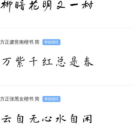
柳暗花明又一村
方正虞世南楷书 简
万紫千红总是春
方正张黑女楷书 简
云自无心水自闲