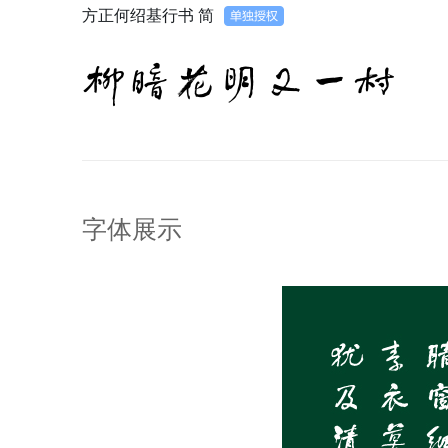
方正何绍基行书 简
柳暗花明又一村
字体展示