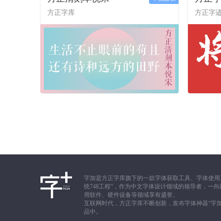
方正字库
方正字
字加是方正字库旗下的一款字体获取工具、字体使用
统748工程”，作为中文字体设计领域的领导者，
用软件、硬件设备等领域享有盛誉。
互联网时代，方正字库不断创新，发布字体神器“字
品中。