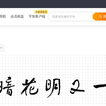
授权
会员权益
字加客户端
暗花明又