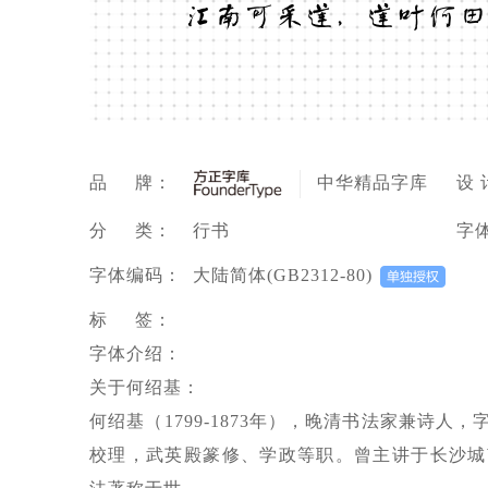
江南可采莲，莲叶何田
品 牌：
中华精品字库
设 
分 类：
行书
字
字体编码：
大陆简体(GB2312-80)
标 签：
字体介绍：
关于何绍基：
何绍基（1799-1873年），晚清书法家兼诗
校理，武英殿篆修、学政等职。曾主讲于长沙城