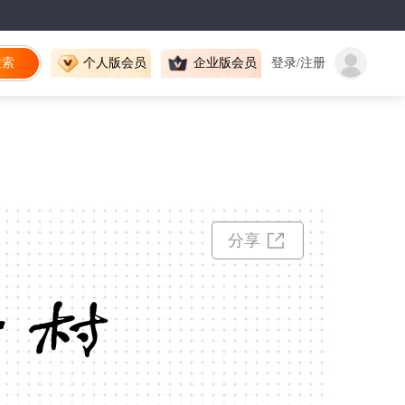
搜索
个人版会员
企业版会员
登录/注册
分享
一村