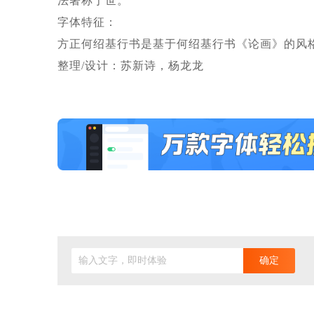
法著称于世。
字体特征：
方正何绍基行书是基于何绍基行书《论画》的风
整理/设计：苏新诗，杨龙龙
输入文字，即时体验
确定