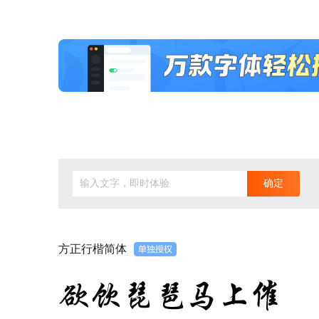
输入文字，即时体验
确定
方正行楷简体
欲饮琵琶马上催