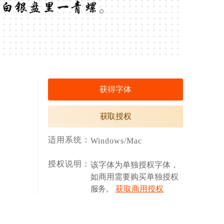
白银盘里一青螺。
获得字体
获取授权
适用系统：
Windows/Mac
授权说明：
该字体为单独授权字体，
如商用需要购买单独授权
服务。
获取商用授权