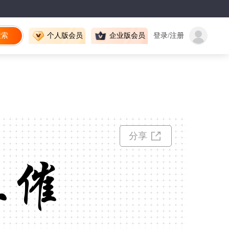
搜索
个人版会员
企业版会员
登录/注册
分享
上催