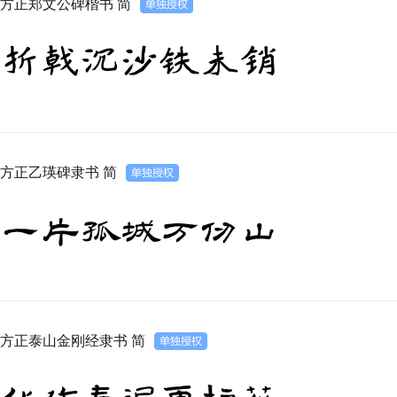
方正郑文公碑楷书 简
折戟沉沙铁未销
方正乙瑛碑隶书 简
一片孤城万仞山
方正泰山金刚经隶书 简