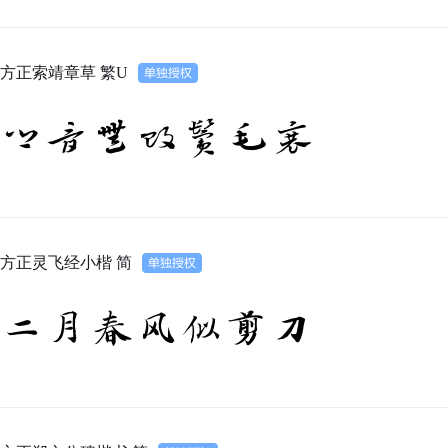
方正索靖章草 繁U
鄉音無改鬢毛衰
方正灵飞经小楷 简
二月春风似剪刀