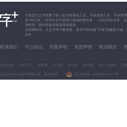
字加是方正字库旗下的一款字体获取工具、字体使用工具、字体管理
统748工程”，作为中文字体设计领域的领导者，一向以字款丰富
用软件、硬件设备等领域享有盛誉。
互联网时代，方正字库不断创新，发布字体神器“字加”电脑客户端
品中。
联系我们
平台协议
郑重声明
免责声明
商业模式
友情链接
字体天下
字客网
识字体
求字体
找字网
第一字体网
字
北京北大方正电子有限公司 版权所有
京公网安备 11010802030123号