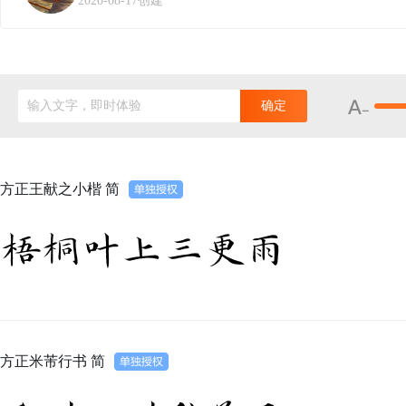
2020-08-17创建
输入文字，即时体验
确定
方正王献之小楷 简
梧桐叶上三更雨
方正米芾行书 简