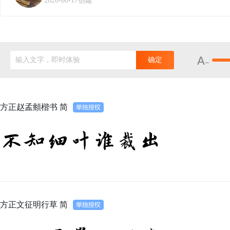
2020-08-17创建
输入文字，即时体验
确定
方正赵孟頫楷书 简
不知细叶谁裁出
方正文征明行草 简