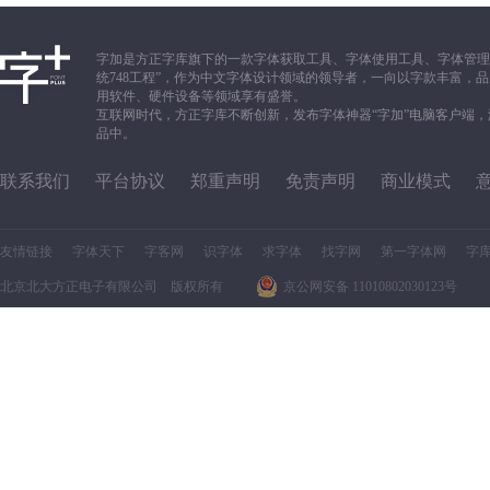
字加是方正字库旗下的一款字体获取工具、字体使用工具、字体管理
统748工程”，作为中文字体设计领域的领导者，一向以字款丰富
用软件、硬件设备等领域享有盛誉。
互联网时代，方正字库不断创新，发布字体神器“字加”电脑客户端
品中。
联系我们
平台协议
郑重声明
免责声明
商业模式
友情链接
字体天下
字客网
识字体
求字体
找字网
第一字体网
字
北京北大方正电子有限公司 版权所有
京公网安备 11010802030123号