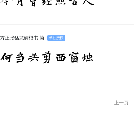
今月曾经照古人
方正张猛龙碑楷书 简
何当共剪西窗烛
上一页