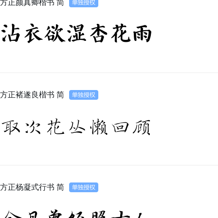
方正颜真卿楷书 简
沾衣欲湿杏花雨
方正褚遂良楷书 简
取次花丛懒回顾
方正杨凝式行书 简