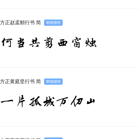
方正赵孟頫行书 简
何当共剪西窗烛
方正黄庭坚行书 简
一片孤城万仞山