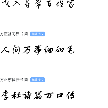
飞入寻常百姓家
方正舒同行书 简
人间万事细如毛
方正苏轼行书 简
李杜诗篇万口传