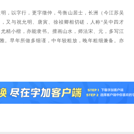
，字徵明，以字行，更字徵仲，号衡山居士，长洲（今江苏吴
，又与祝允明、唐寅、徐祯卿相切磋，人称“吴中四才
，尤精小楷，亦能隶书。擅画山水，师法宋、元，多写江
雅。早年所做多细谨，中年较粗放，晚年粗细兼备。亦