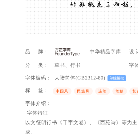
竹外桃花三两枝，
品 牌：
中华精品字库
设 
分 类：
草书、行书
字
字体编码：
大陆简体(GB2312-80)
标 签：
中国风
民族风
连笔
笔触
复
字体介绍：
·字体特征
以文征明行书《千字文卷》、《西苑诗》等为主
成。