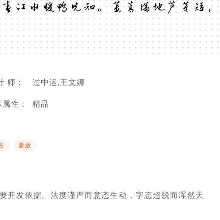
春江水暖鸭先知。蒌蒿满地芦芽短，
计 师：
过中运,王文娜
体属性：
精品
古
豪放
要开发依据。法度谨严而意态生动，字态超脱而浑然天