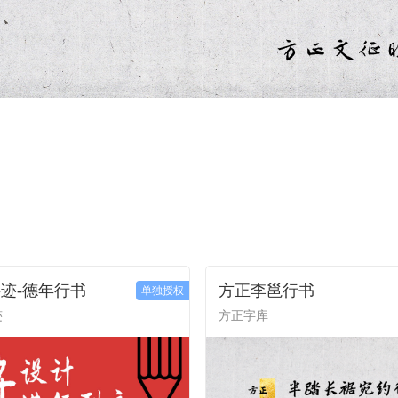
迹-德年行书
方正李邕行书
单独授权
迹
方正字库