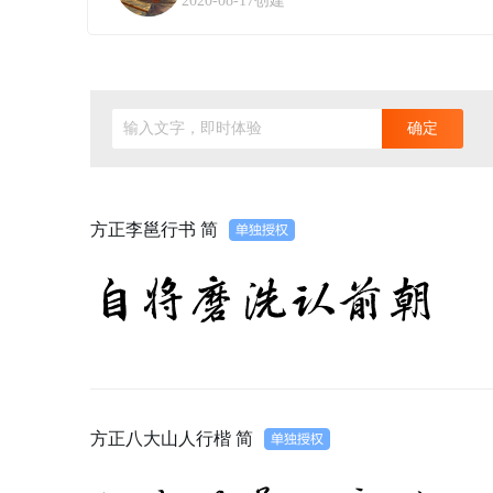
2020-08-17创建
输入文字，即时体验
确定
方正李邕行书 简
自将磨洗认前朝
方正八大山人行楷 简