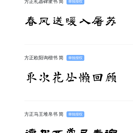
方正礼器碑隶书 简
春风送暖入屠苏
方正欧阳询楷书 简
取次花丛懒回顾
方正马王堆帛书 简