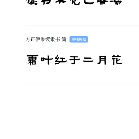
读书不觉已春深
方正伊秉绶隶书 简
霜叶红于二月花