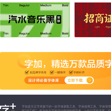
字加是方正字库旗下的一款字体获取工具、字体使用工具、字体管理
统748工程”，作为中文字体设计领域的领导者，一向以字款丰富