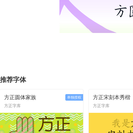
推荐字体
方正圆体家族
方正宋刻本秀楷
单独授权
方正字库
方正字库