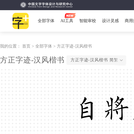
全部字体
AI工具
智能审校
设计灵感
商用
我的位置：
首页 >
全部字体 >
方正字迹-汉风楷书
方正字迹-汉风楷书
方正字迹-汉风楷书 简繁
自將