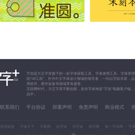
字加是方正字库旗下的一款字体获取工具、字体使用工具、字体管理
统748工程”，作为中文字体设计领域的领导者，一向以字款丰富
用软件、硬件设备等领域享有盛誉。
互联网时代，方正字库不断创新，发布字体神器“字加”电脑客户端
品中。
联系我们
平台协议
郑重声明
免责声明
商业模式
友情链接
字体天下
字客网
识字体
求字体
找字网
第一字体网
字