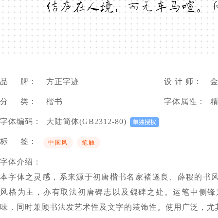
结庐在人境，而无车马喧。 
品 牌：
方正字迹
设 计 师：
分 类：
楷书
字体属性：
字体编码：
大陆简体(GB2312-80)
标 签：
中国风
笔触
字体介绍：
本字体之灵感，系来源于初唐楷书名家褚遂良、薛稷的书
风格为主，亦有取法初唐碑志以及魏碑之处。运笔中侧锋
味，同时兼顾书法发艺术性及文字的装饰性。使用广泛，尤