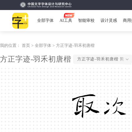
全部字体
AI工具
智能审校
设计灵感
商用
我的位置：
首页 >
全部字体 >
方正字迹-羽禾初唐楷
方正字迹-羽禾初唐楷
方正字迹-羽禾初唐楷 简
取次