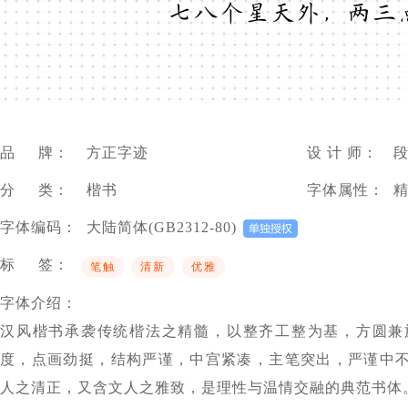
七八个星天外，两三
品 牌：
方正字迹
设 计 师：
分 类：
楷书
字体属性：
字体编码：
大陆简体(GB2312-80)
标 签：
笔触
清新
优雅
字体介绍：
汉风楷书承袭传统楷法之精髓，以整齐工整为基，方圆兼
度，点画劲挺，结构严谨，中宫紧凑，主笔突出，严谨中
人之清正，又含文人之雅致，是理性与温情交融的典范书体