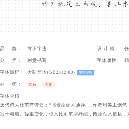
竹外桃花三两枝，春江
品 牌：
方正字迹
设 计 师：
分 类：
创意书写
字体属性：
字体编码：
大陆简体(GB2312-80)
标 签：
笔触
清新
字体介绍：
唐代诗人杜甫有诗云：“书贵瘦硬方通神”，作者用美工钢
富于粗细、轻重变化，但又比毛笔字纤细，既瘦劲又挺拔，