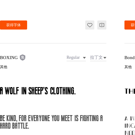
获得字体
获
BOXING
Regular
拉丁文
Bondi
其他
其他
Th
A wolf in sheep’s clothing.
A w
Be kind, for everyone you meet is fighting a
inc
hard battle.
nee