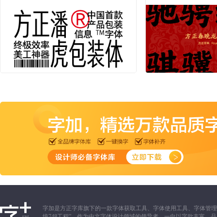
字加是方正字库旗下的一款字体获取工具、字体使用工具、字体管理
统748工程”，作为中文字体设计领域的领导者，一向以字款丰富