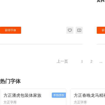
an
获得字体
获
上一页
1
2
...
热门字体
方正潘虎包装体家族
单独授权
方正字库
方正字库