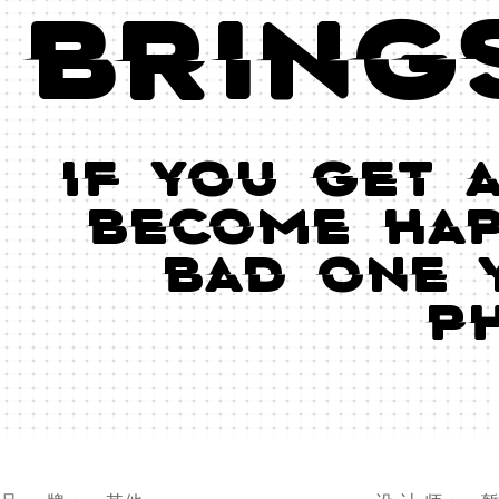
bring
If you get 
become hap
bad one 
p