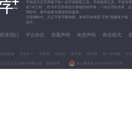
字加是方正字库旗下的一款字体获取工具、字体使用工具、字体管理
统748工程”，作为中文字体设计领域的领导者，一向以字款丰富
用软件、硬件设备等领域享有盛誉。
互联网时代，方正字库不断创新，发布字体神器“字加”电脑客户端
品中。
联系我们
平台协议
郑重声明
免责声明
商业模式
友情链接
字体天下
字客网
识字体
求字体
找字网
第一字体网
字
北京北大方正电子有限公司 版权所有
京公网安备 11010802030123号