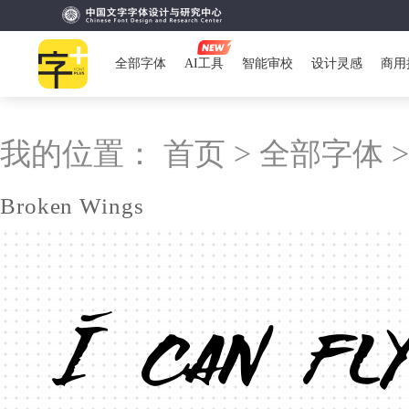
全部字体
AI工具
智能审校
设计灵感
商用
我的位置：
首页 >
全部字体 
Broken Wings
I can fl