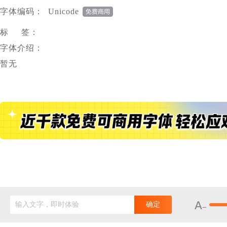
字体编码：
Unicode
标 签：
字体介绍：
暂无
输入文字，即时体验
确定