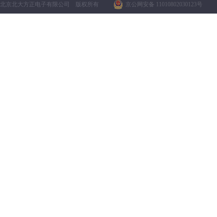
北京北大方正电子有限公司 版权所有
京公网安备 11010802030123号