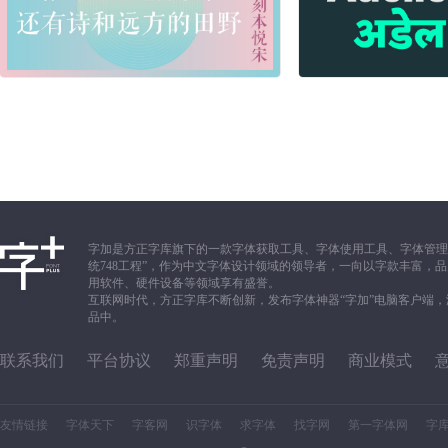
字加是方正字库旗下的一款字体获取工具、字体使用工具、字体管理
统748工程”，作为中文字体设计领域的领导者，一向以字款丰富
用软件、硬件设备等领域享有盛誉。
互联网时代，方正字库不断创新，发布字体神器“字加”电脑客户端
品中。
联系我们
平台协议
郑重声明
免责声明
商业模式
友情链接
字体天下
字客网
识字体
求字体
找字网
第一字体网
字