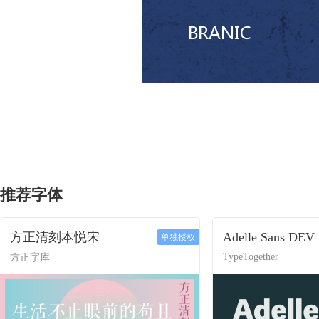
推荐字体
方正清刻本悦宋
Adelle Sans DEV
单独授权
TypeTogether
方正字库