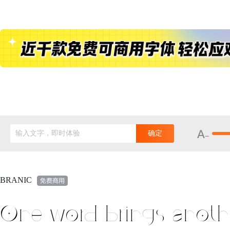
输入文字，即时体验
确定
BRANIC
One word brings anothe