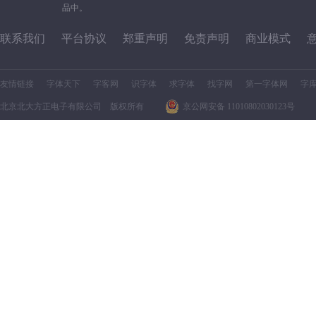
品中。
联系我们
平台协议
郑重声明
免责声明
商业模式
友情链接
字体天下
字客网
识字体
求字体
找字网
第一字体网
字
北京北大方正电子有限公司 版权所有
京公网安备 11010802030123号