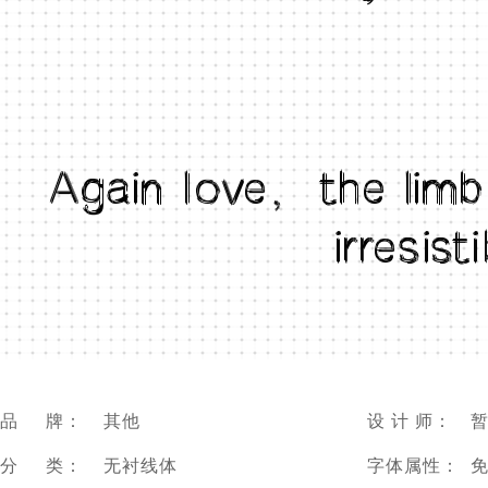
Again love, the lim
irresis
品 牌：
其他
设 计 师：
分 类：
无衬线体
字体属性：