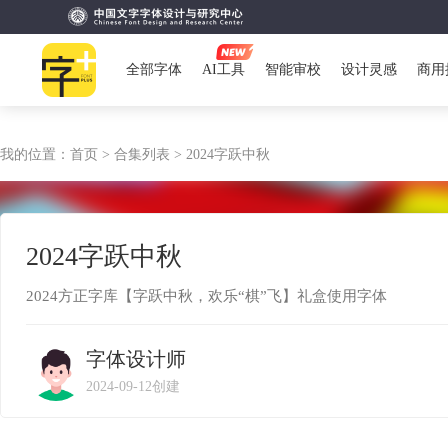
全部字体
AI工具
智能审校
设计灵感
商用
我的位置：
首页 >
合集列表 >
2024字跃中秋
2024字跃中秋
2024方正字库【字跃中秋，欢乐“棋”飞】礼盒使用字体
字体设计师
2024-09-12创建