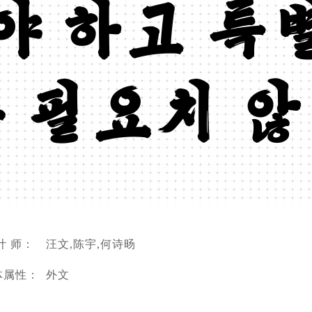
야 하고 특
 필요치 
计 师：
汪文,陈宇,何诗旸
体属性：
外文