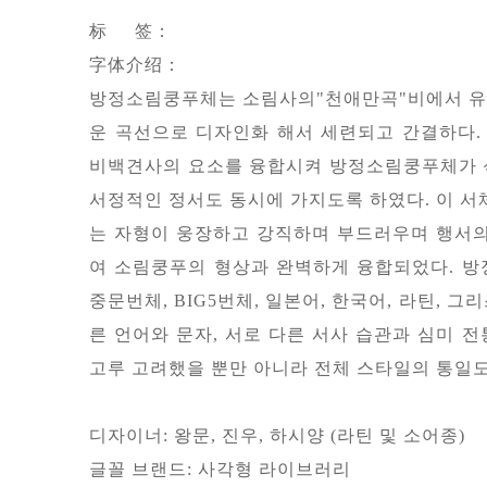
标 签：
字体介绍：
방정소림쿵푸체는 소림사의"천애만곡"비에서 유래
운 곡선으로 디자인화 해서 세련되고 간결하다.
비백견사의 요소를 융합시켜 방정소림쿵푸체가 
서정적인 정서도 동시에 가지도록 하였다. 이 서
는 자형이 웅장하고 강직하며 부드러우며 행서
여 소림쿵푸의 형상과 완벽하게 융합되었다. 
중문번체, BIG5번체, 일본어, 한국어, 라틴, 그
른 언어와 문자, 서로 다른 서사 습관과 심미 
고루 고려했을 뿐만 아니라 전체 스타일의 통일도
디자이너: 왕문, 진우, 하시양 (라틴 및 소어종)
글꼴 브랜드: 사각형 라이브러리