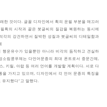
한 것이다. 글꼴 디자인에서 획의 운필 부분을 매끄러
 필획의 시작과 끝은 붓글씨의 질감을 복원하는 동시에
석각의 강건하면서 질박한 성질과 붓글씨의 디테일함과
체
의 행운유수가 있을뿐만 아니라 비각의 듬직하고 견실하
방정소림쿵푸체는 다언어문종의 최대 폰트로서 중문간체,
리스, 키릴, 아랍 등 여러 언어를 개발할 계획이다. 서로 다
전통을 가지고 있으며, 디자인에서 각 언어 문종의 특징을
 유지했다"고 말했다.