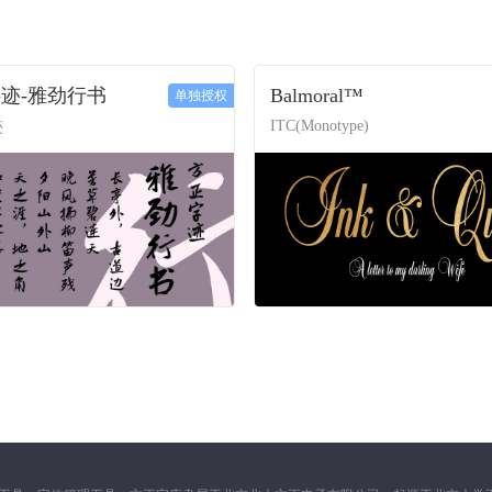
迹-雅劲行书
Balmoral™
单独授权
ITC(Monotype)
迹