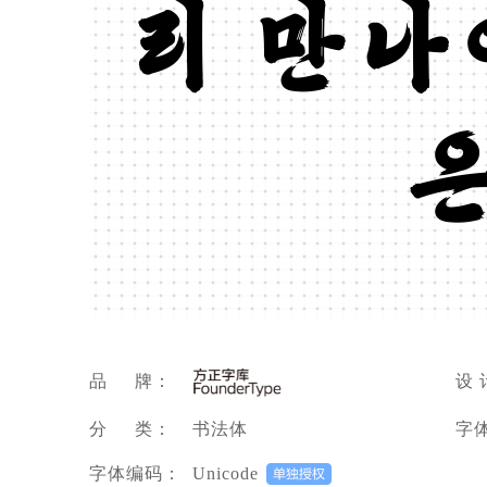
리 만나
은
品 牌：
设 
分 类：
书法体
字
字体编码：
Unicode