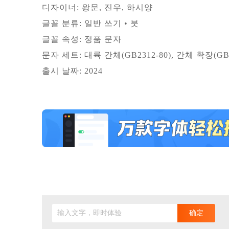
디자이너: 왕문, 진우, 하시양
글꼴 분류: 일반 쓰기 • 붓
글꼴 속성: 정품 문자
문자 세트: 대륙 간체(GB2312-80), 간체 확장(GB
출시 날짜: 2024
输入文字，即时体验
确定