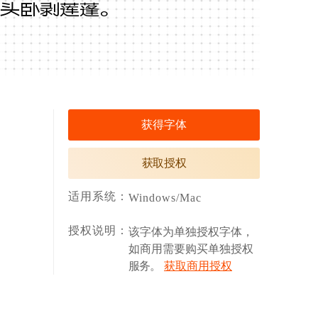
头卧剥莲蓬。
获得字体
获取授权
适用系统：
Windows/Mac
授权说明：
该字体为单独授权字体，
如商用需要购买单独授权
服务。
获取商用授权