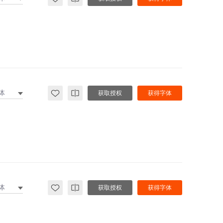
体
获取授权
获得字体
体
获取授权
获得字体