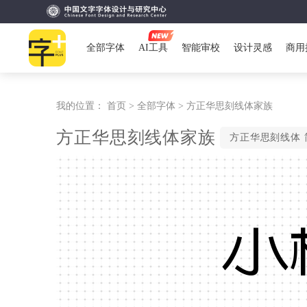
全部字体
AI工具
智能审校
设计灵感
商用
我的位置：
首页 >
全部字体 >
方正华思刻线体家族
方正华思刻线体家族
方正华思刻线体 
小