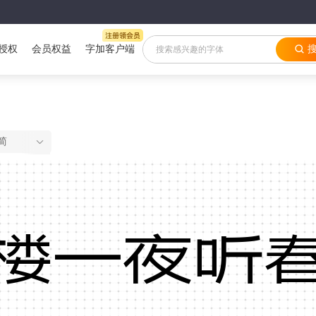
授权
会员权益
字加客户端
简
楼一夜听