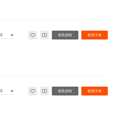
体
获取授权
获得字体
体
获取授权
获得字体