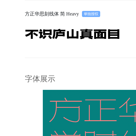
方正华思刻线体 简 Heavy
不识庐山真面目
字体展示