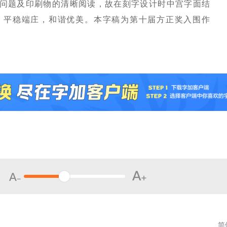
问题及印刷物的清晰阅读，故在刻字设计时中宫字面结
，平稳端庄，和谐优美。本字稿为第十届方正奖入围作
简