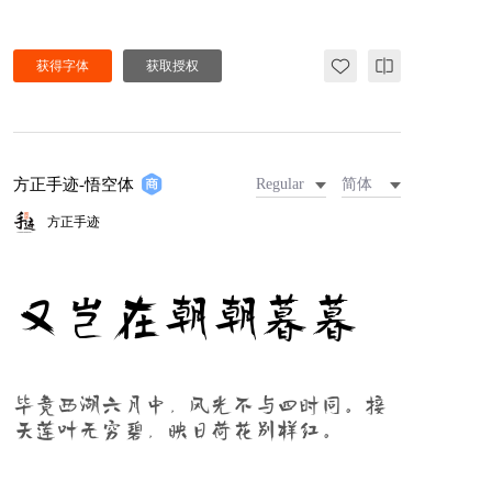
获得字体
获取授权
方正手迹-悟空体
Regular
简体
方正手迹
又岂在朝朝暮暮
毕竟西湖六月中，风光不与四时同。接
天莲叶无穷碧，映日荷花别样红。