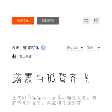
获得字体
获取授权
方正手迹-萌芽体
Regular
简体
方正手迹
落霞与孤鹜齐飞
黄梅时节家家雨，青草池塘处处蛙。有
约不来过夜半，闲敲棋子落灯花