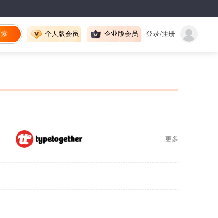
搜索
个人版会员
企业版会员
登录/注册
更多