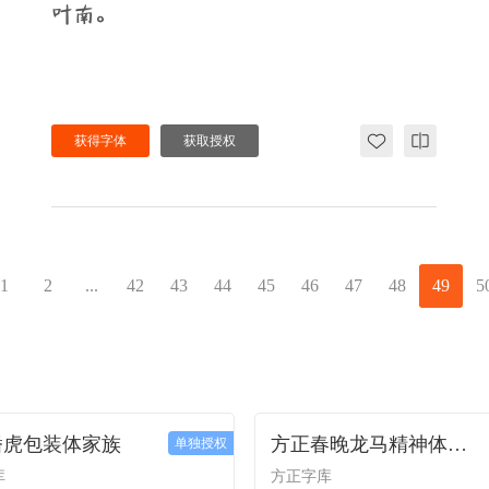
叶南。
获得字体
获取授权
1
2
...
42
43
44
45
46
47
48
49
5
潘虎包装体家族
方正春晚龙马精神体家族
单独授权
库
方正字库