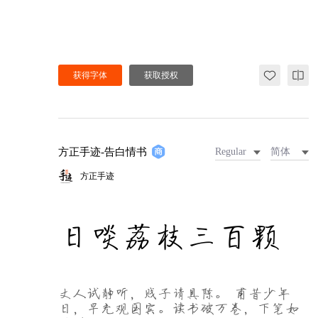
获得字体
获取授权
方正手迹-告白情书
Regular
简体
方正手迹
日啖荔枝三百颗
丈人试静听，贱子请具陈。 甫昔少年
日，早充观国宾。读书破万卷，下笔如