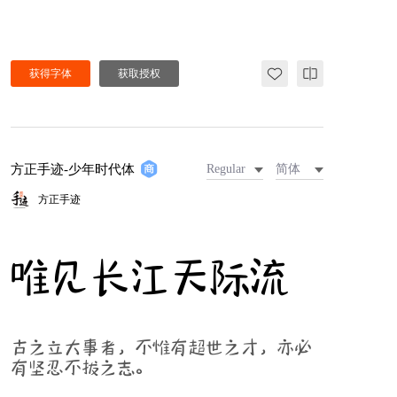
获得字体
获取授权
方正手迹-少年时代体
Regular
简体
方正手迹
唯见长江天际流
古之立大事者，不惟有超世之才，亦必
有坚忍不拔之志。