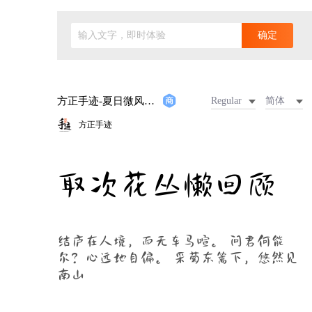
输入文字，即时体验
确定
方正手迹-夏日微风体 简
Regular
简体
方正手迹
取次花丛懒回顾
结庐在人境，而无车马喧。 问君何能
尔？心远地自偏。 采菊东篱下，悠然见
南山