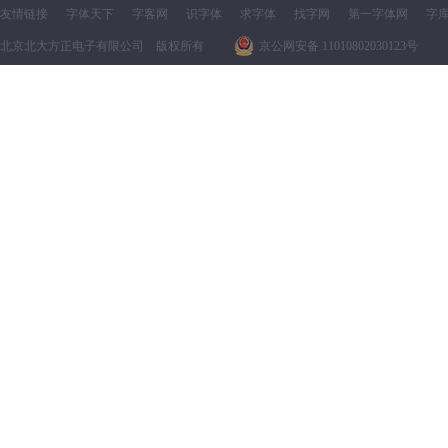
友情链接
字体天下
字客网
识字体
求字体
找字网
第一字体网
字
北京北大方正电子有限公司 版权所有
京公网安备 11010802030123号