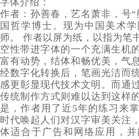
字体介绍：
作者：孙善春，艺名萧非，号“
国哲学博士。现为中国美术学
师。 作者以屏为纸，以指为笔
空性带进字体的一个充满生机
富有动势，结体和畅优美，气
经数字化转换后，笔画光洁而
感更彰显现代技术文明。而通
传统制作方式则难以达到这样
是，作者用了近5年的练习来
时代唤起人们对汉字审美关注
体适合于广告和网络应用，并