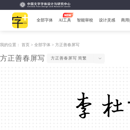
全部字体
AI工具
智能审校
设计灵感
商用
我的位置：
首页 >
全部字体 >
方正善春屏写
方正善春屏写
方正善春屏写 简繁
李杜