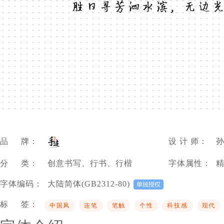
胜日寻芳泗水滨，无边
品 牌：
设 计 师：
分 类：
创意书写、行书、行楷
字体属性：
字体编码：
大陆简体(GB2312-80)
标 签：
中国风
连笔
笔触
个性
科技感
现代