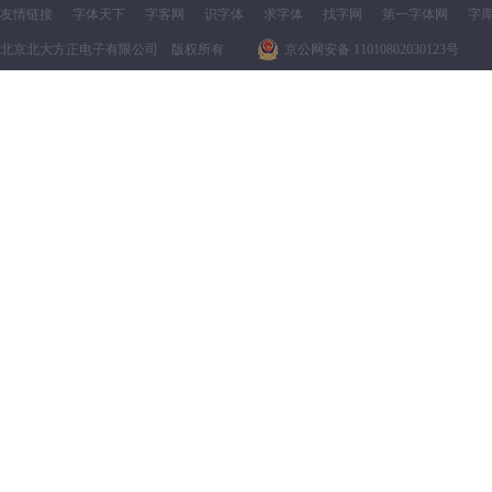
友情链接
字体天下
字客网
识字体
求字体
找字网
第一字体网
字
北京北大方正电子有限公司 版权所有
京公网安备 11010802030123号