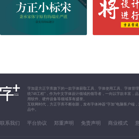
字加是方正字库旗下的一款字体获取工具、字体使用工具、字体管理
统748工程”，作为中文字体设计领域的领导者，一向以字款丰富
用软件、硬件设备等领域享有盛誉。
互联网时代，方正字库不断创新，发布字体神器“字加”电脑客户端
品中。
联系我们
平台协议
郑重声明
免责声明
商业模式