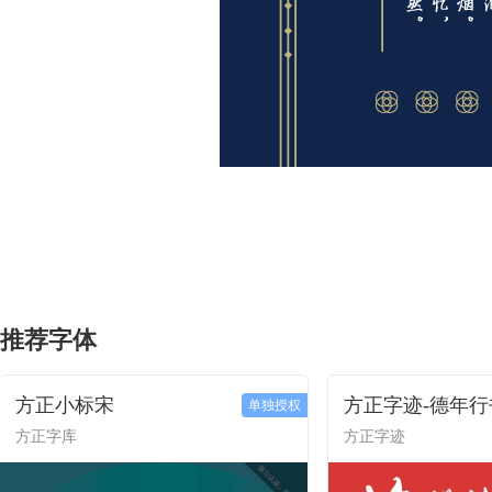
推荐字体
方正小标宋
方正字迹-德年行
单独授权
方正字库
方正字迹