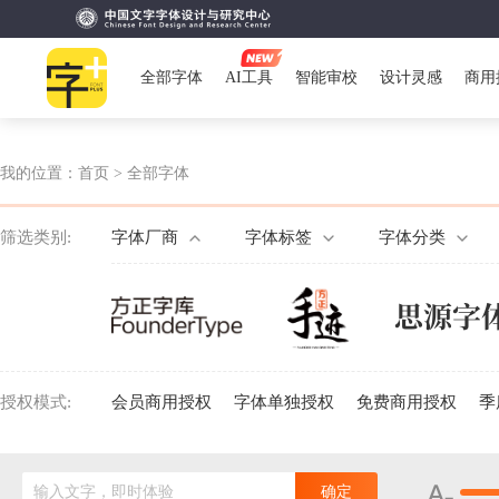
全部字体
AI工具
智能审校
设计灵感
商用
我的位置：
首页
>
全部字体
筛选类别:
字体厂商
字体标签
字体分类
授权模式:
会员商用授权
字体单独授权
免费商用授权
季
输入文字，即时体验
确定