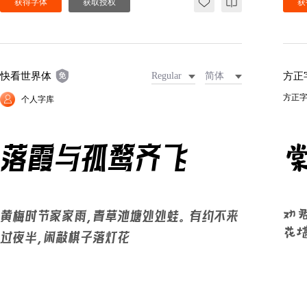
获得字体
获取授权
获
快看世界体
Regular
简体
方正
方正
个人字库
落霞与孤鹜齐飞
劝
黄梅时节家家雨，青草池塘处处蛙。有约不来
花
过夜半，闲敲棋子落灯花