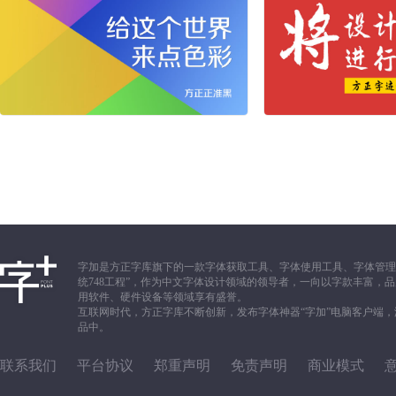
字加是方正字库旗下的一款字体获取工具、字体使用工具、字体管理
统748工程”，作为中文字体设计领域的领导者，一向以字款丰富
用软件、硬件设备等领域享有盛誉。
互联网时代，方正字库不断创新，发布字体神器“字加”电脑客户端
品中。
联系我们
平台协议
郑重声明
免责声明
商业模式