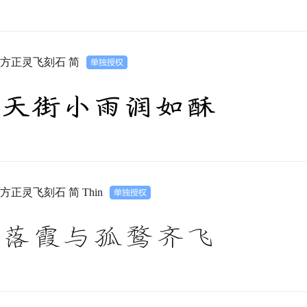
方正灵飞刻石 简
天街小雨润如酥
方正灵飞刻石 简 Thin
落霞与孤鹜齐飞