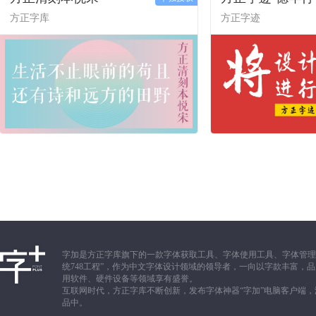
方正字库
方正字迹
字加是方正字库旗下的一款字体获取工具、字体使用工具、字体管理
统748工程”，作为中文字体设计领域的领导者，一向以字款丰富
用软件、硬件设备等领域享有盛誉。
互联网时代，方正字库不断创新，发布字体神器“字加”电脑客户端
品中。