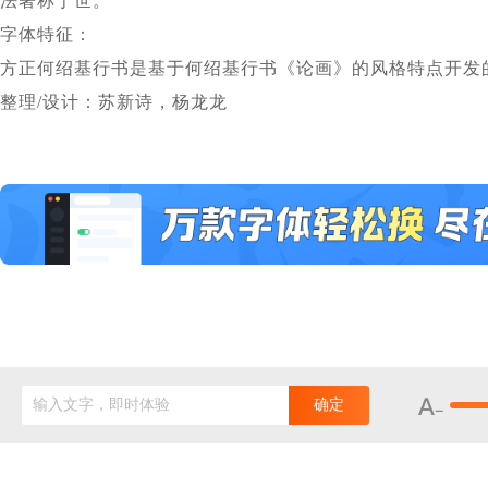
法著称于世。
字体特征：
方正何绍基行书是基于何绍基行书《论画》的风格特点开发
整理/设计：苏新诗，杨龙龙
输入文字，即时体验
确定