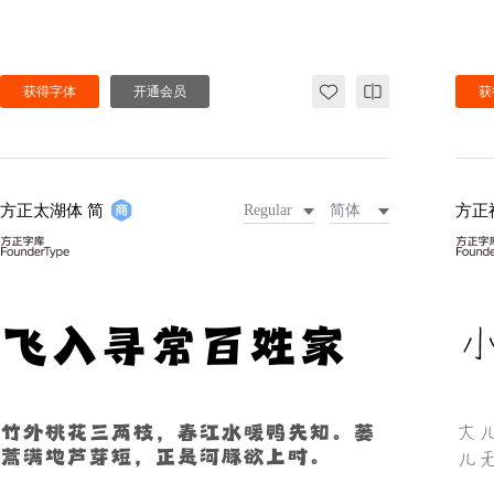
获得字体
开通会员
获
方正太湖体 简
Regular
简体
方正
飞入寻常百姓家
竹外桃花三两枝，春江水暖鸭先知。蒌
大
蒿满地芦芽短，正是河豚欲上时。
儿