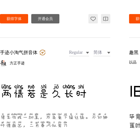
获得字体
开通会员
获
手迹小淘气拼音体
Regular
简体
趣黑
以品
方正手迹
两情若是久长时
碧玉妆成一树高，万条垂下绿丝绦。不知细
毕
叶谁裁出，二月春风似剪刀
莲