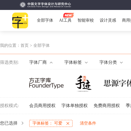
全部字体
AI工具
智能审校
设计灵感
商用
我的位置：
首页
>
全部字体
筛选类别:
字体厂商
字体标签
字体分类
授权模式:
会员商用授权
字体单独授权
免费商用授权
季
您已选择
字体标签： 可爱
清空条件