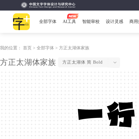
全部字体
AI工具
智能审校
设计灵感
商用
我的位置：
首页 >
全部字体 >
方正太湖体家族
方正太湖体家族
方正太湖体 简 Bold
一行