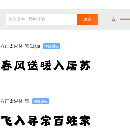
输入文字，即时体验
确定
方正太湖体 简 Light
春风送暖入屠苏
方正太湖体 简
飞入寻常百姓家