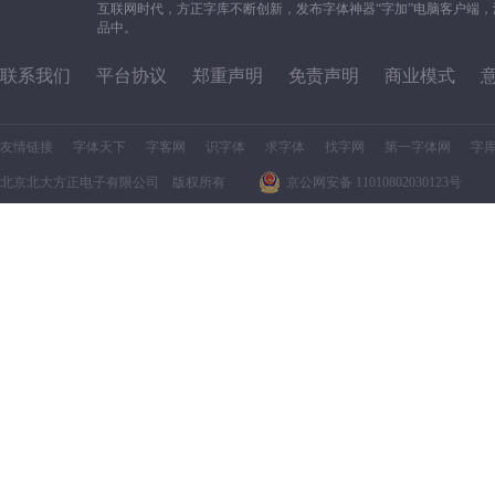
互联网时代，方正字库不断创新，发布字体神器“字加”电脑客户端
品中。
联系我们
平台协议
郑重声明
免责声明
商业模式
友情链接
字体天下
字客网
识字体
求字体
找字网
第一字体网
字
北京北大方正电子有限公司 版权所有
京公网安备 11010802030123号