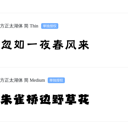
方正太湖体 简 Thin
忽如一夜春风来
方正太湖体 简 Medium
朱雀桥边野草花