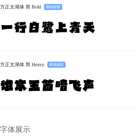
方正太湖体 简 Bold
一行白鹭上青天
方正太湖体 简 Heavy
谁家玉笛暗飞声
字体展示