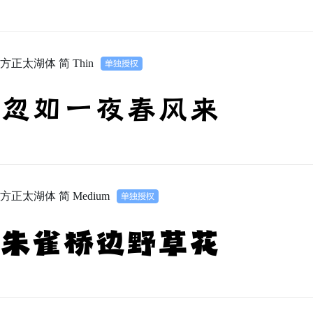
方正太湖体 简 Thin
忽如一夜春风来
方正太湖体 简 Medium
朱雀桥边野草花