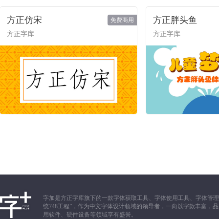
方正仿宋
方正胖头鱼
免费商用
方正字库
方正字库
字加是方正字库旗下的一款字体获取工具、字体使用工具、字体管理
统748工程”，作为中文字体设计领域的领导者，一向以字款丰富
用软件、硬件设备等领域享有盛誉。