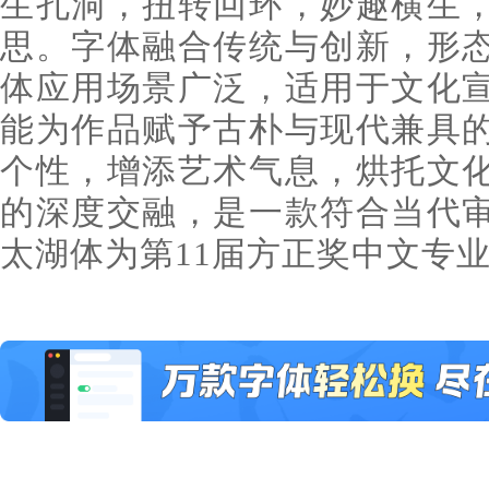
生孔洞，扭转回环，妙趣横生
思。字体融合传统与创新，形
体应用场景广泛，适用于文化
能为作品赋予古朴与现代兼具
个性，增添艺术气息，烘托文
的深度交融，是一款符合当代
太湖体为第11届方正奖中文专