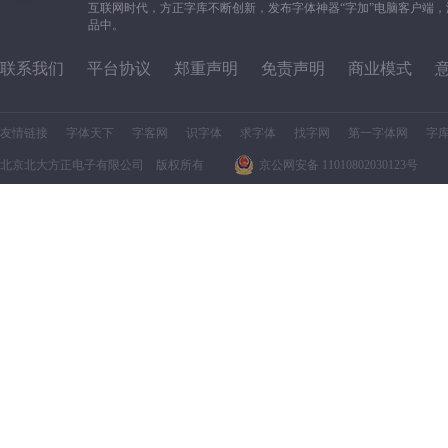
互联网时代，方正字库不断创新，发布字体神器“字加”电脑客户端
品中。
联系我们
平台协议
郑重声明
免责声明
商业模式
友情链接
字体天下
字客网
识字体
求字体
找字网
第一字体网
字
北京北大方正电子有限公司 版权所有
京公网安备 11010802030123号