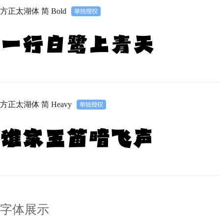
方正太湖体 简 Bold
一行白鹭上青天
方正太湖体 简 Heavy
谁家玉笛暗飞声
字体展示