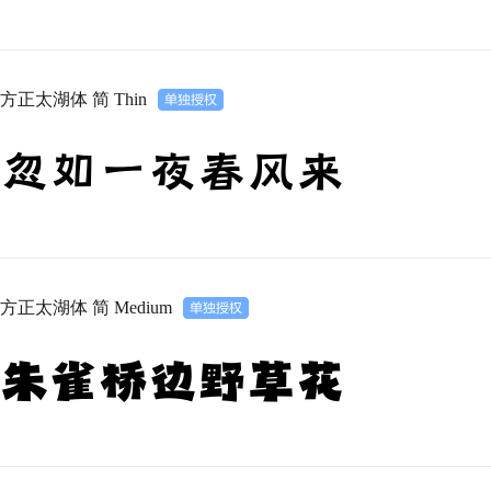
方正太湖体 简 Thin
忽如一夜春风来
方正太湖体 简 Medium
朱雀桥边野草花