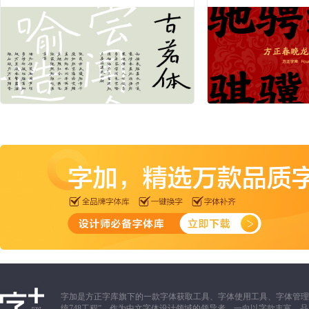
字加是方正字库旗下的一款字体获取工具、字体使用工具、字体管理
统748工程”，作为中文字体设计领域的领导者，一向以字款丰富