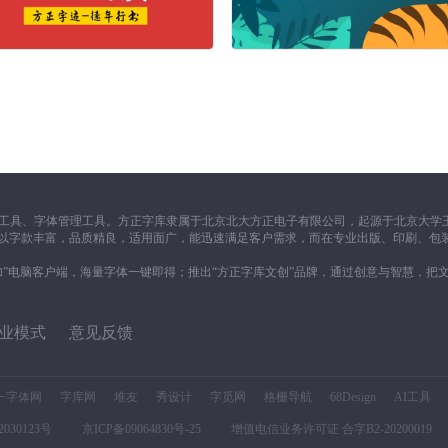
工具、字体管理工具。方正字库隶属于北京北大方正电子有限公司，起源于北京大学王
一向以字款丰富，品质精良，适用面广，能迅速满足客户需求，而在专业出版、印刷、包
加”电脑客户端，海量字体一键即得；推出“方正字库文创”品牌，通过创意与智慧，把
业模式
意见反馈
一字体网
字库网
堆友
秀设计
字觅网
格栅导航
68Design
AI工具
030123号
京ICP备09064830号-25
增值电信业务许可证 合字B2-20200019