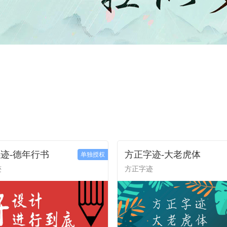
迹-德年行书
方正字迹-大老虎体
单独授权
迹
方正字迹