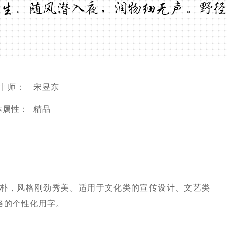
生。随风潜入夜，润物细无声。野径
计 师：
宋昱东
体属性：
精品
朴，风格刚劲秀美。适用于文化类的宣传设计、文艺类
络的个性化用字。