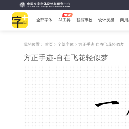
全部字体
AI工具
智能审校
设计灵感
商用
我的位置：
首页 >
全部字体 >
方正手迹-自在飞花轻似梦
方正手迹-自在飞花轻似梦
一