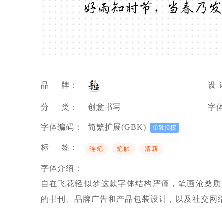
好雨知时节，当春乃发
品 牌：
设 
分 类：
创意书写
字
字体编码：
简繁扩展(GBK)
标 签：
连笔
笔触
清新
字体介绍：
自在飞花轻似梦这款字体结构严谨，笔画沧桑质
的书刊、品牌广告和产品包装设计，以及社交网