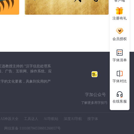
客户端
注册有礼
会员授权
字体清单
选教授主持的 “汉字信息处理系
装、广告、互联网、操作系统、应
字体对比
文字的文化要素，具象到实用的产
字加公众号
在线客服
了解更多用字技巧
AI神器大全
工具达人
AI导航站
深度AI导航
搜字体
网信算备 110108794559601260037号