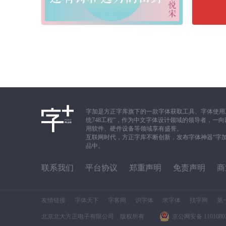
字加是方正字库旗下的一款字体获取工具、字体使用
统748工程”，作为中文字体设计领域的领导者，
用软件、硬件设备等领域享有盛誉。
互联网时代，方正字库不断创新，发布字体神器“字
品中。
联系我们
平台协议
郑重声明
免责声明
商
友情链接
字体天下
字客网
识字体
求字体
找字网
第
北京北大方正电子有限公司 版权所有
京公网安备 11010802