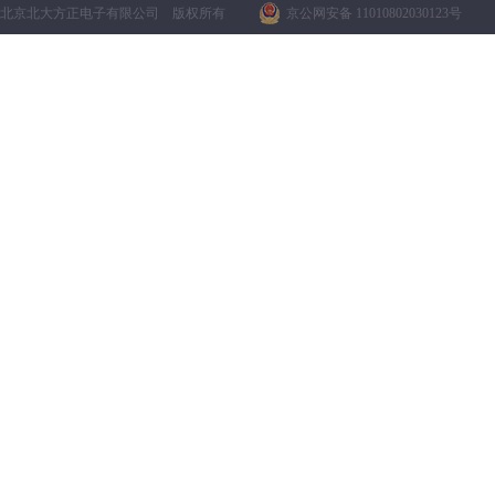
北京北大方正电子有限公司 版权所有
京公网安备 11010802030123号