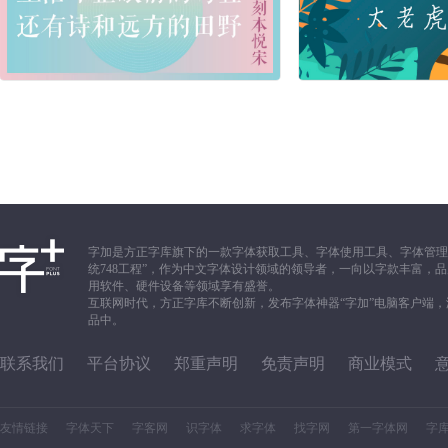
字加是方正字库旗下的一款字体获取工具、字体使用工具、字体管理
统748工程”，作为中文字体设计领域的领导者，一向以字款丰富
用软件、硬件设备等领域享有盛誉。
互联网时代，方正字库不断创新，发布字体神器“字加”电脑客户端
品中。
联系我们
平台协议
郑重声明
免责声明
商业模式
友情链接
字体天下
字客网
识字体
求字体
找字网
第一字体网
字