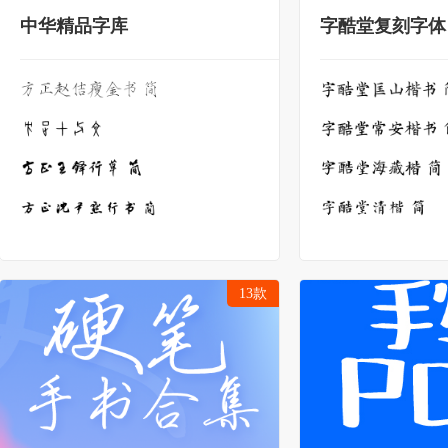
中华精品字库
字酷堂复刻字体
13款