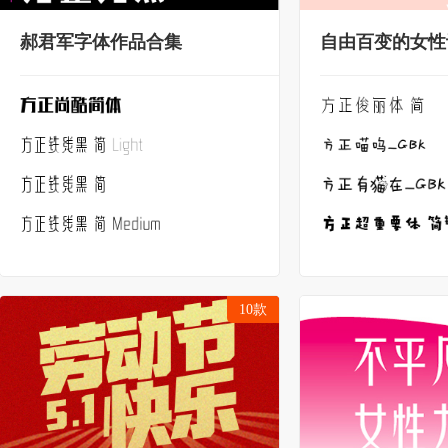
郝君军字体作品合集
自由百变的女性
10款