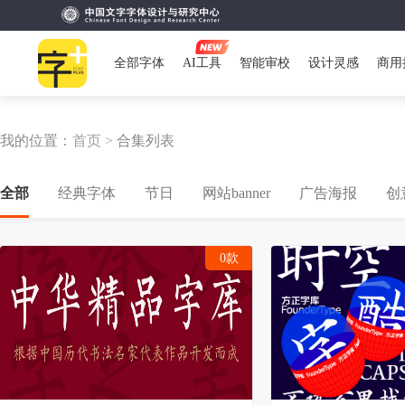
全部字体
AI工具
智能审校
设计灵感
商用
我的位置：
首页 >
合集列表
全部
经典字体
节日
网站banner
广告海报
创
0款