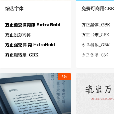
综艺字体
免费可商用GB
5款