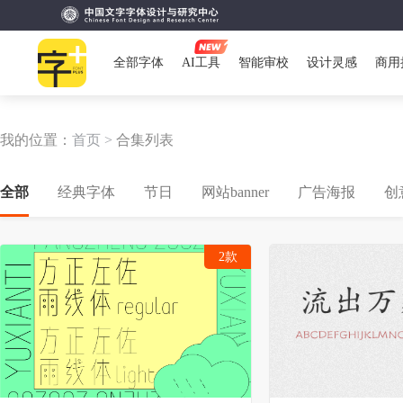
全部字体
AI工具
智能审校
设计灵感
商用
我的位置：
首页 >
合集列表
全部
经典字体
节日
网站banner
广告海报
创
2款