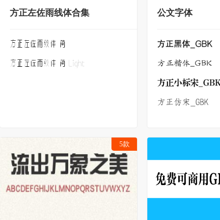
方正左佐雨线体合集
公文字体
5款