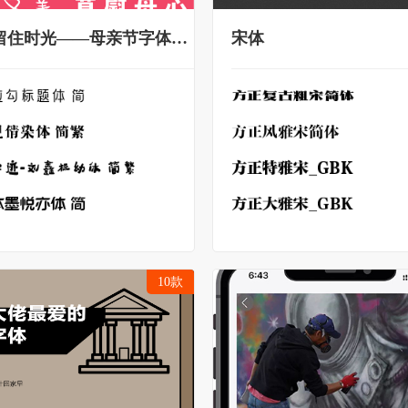
让爱留住时光——母亲节字体合集
宋体
10款