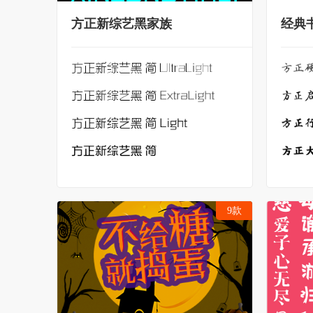
方正新综艺黑家族
经典
9款