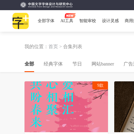
全部字体
AI工具
智能审校
设计灵感
商用
我的位置：
首页 >
合集列表
全部
经典字体
节日
网站banner
广告
9款