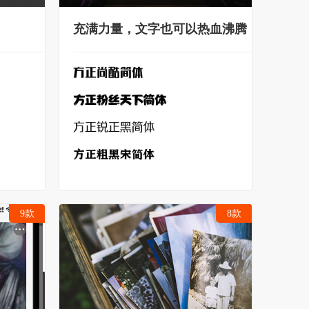
充满力量，文字也可以热血沸腾
9款
8款