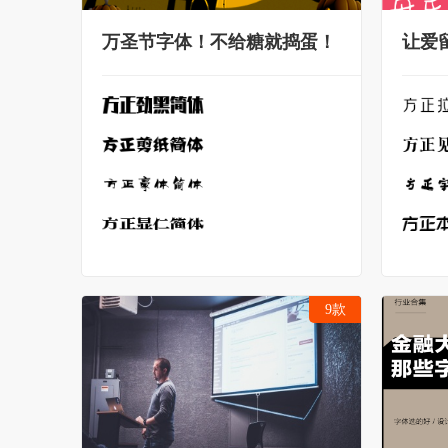
万圣节字体！不给糖就捣蛋！
9款