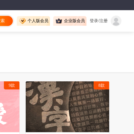
搜索
个人版会员
企业版会员
登录/注册
9款
8款