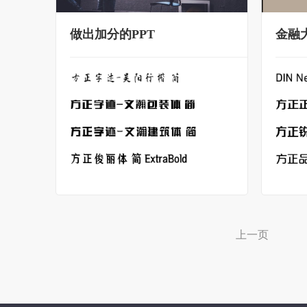
做出加分的PPT
金融
上一页