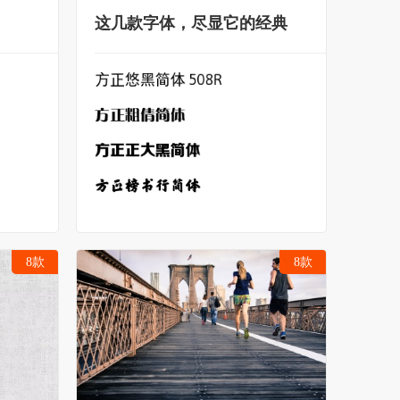
这几款字体，尽显它的经典
8款
8款