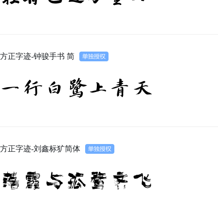
方正字迹-钟骏手书 简
一行白鹭上青天
方正字迹-刘鑫标犷简体
落霞与孤鹜齐飞